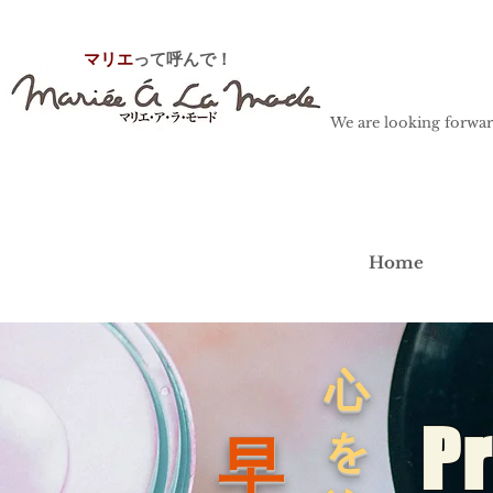
マリエ
って呼んで！
We are looking forwar
Home
​心
P
を
早