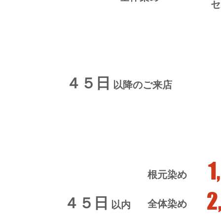
​
４５日​
以降のご来店
1
根元染め
2
４５日​
全体染め
以内