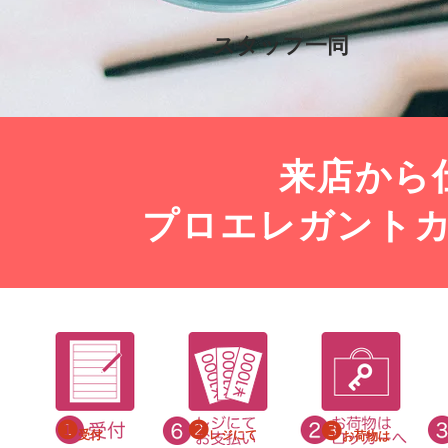
​スタッフ一同
来店から
プロエレガント
​❶
​❷
​❸
受付
レジにて
お荷
物は