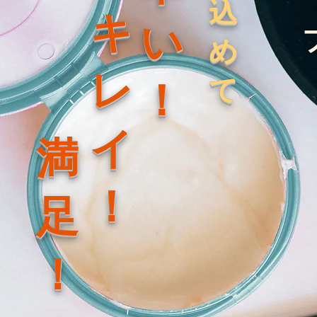
込
キ
い
め
レ
て
！
イ
満
！
足
！