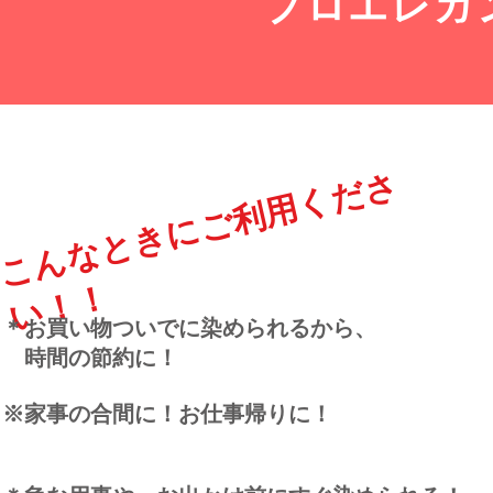
プロエレガ
く
だ
さ
い
！
こんなときにご利用
！
＊お買い物ついでに染められるから、
時間の節約に！
※家事の合間に！お仕事帰りに！