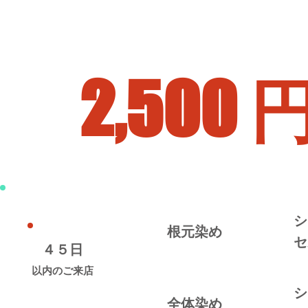
2,500 
シ
根元染め
​
４５日
​以内のご来店
シ
全体染め