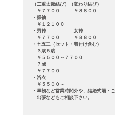
（二重太鼓結び）（変わり結び）
￥７７００ ￥８８００
・振袖
￥１２１００
・男袴 
￥７７００ ￥８８
・七五三（セット・着付け含む）
３歳５歳
￥５５００～７７００
７歳
￥７７００
・浴衣
​ ￥５５００～
・早朝など営業時間外や、結婚式場・
※下記クレジッ
出張などもご相談下さい。
※下記交通系電
※「iD」「QUICPa