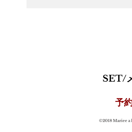
SET
​予
©2018 Mariee a l